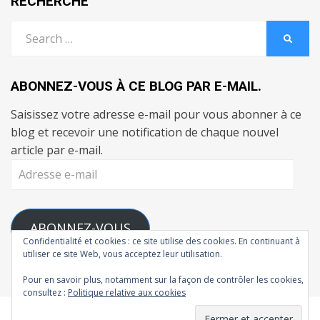
RECHERCHE
Search
SEARC
for:
ABONNEZ-VOUS À CE BLOG PAR E-MAIL.
Saisissez votre adresse e-mail pour vous abonner à ce
blog et recevoir une notification de chaque nouvel
article par e-mail.
Adresse
e-
mail
ABONNEZ-VOUS
Confidentialité et cookies : ce site utilise des cookies. En continuant à
utiliser ce site Web, vous acceptez leur utilisation.
Rejoignez les 111 autres abonnés
Pour en savoir plus, notamment sur la façon de contrôler les cookies,
consultez :
Politique relative aux cookies
© Copyright 2026 –
L'Atelier de Madman