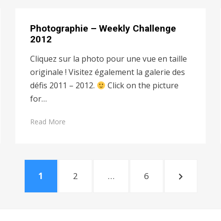
Photographie – Weekly Challenge
2012
Cliquez sur la photo pour une vue en taille
originale ! Visitez également la galerie des
défis 2011 – 2012.
Click on the picture
for…
Read More
PAGE
PAGE
PAGE
NEXT
1
2
…
6
PAGE