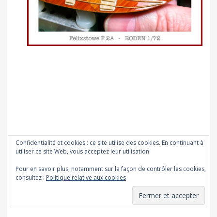
Confidentialité et cookies : ce site utilise des cookies. En continuant à
utiliser ce site Web, vous acceptez leur utilisation.
Détail. La structure supérieure a souffert des
Pour en savoir plus, notamment sur la façon de contrôler les cookies,
consultez :
Politique relative aux cookies
nombreuses manipulations et devra être
refaite.