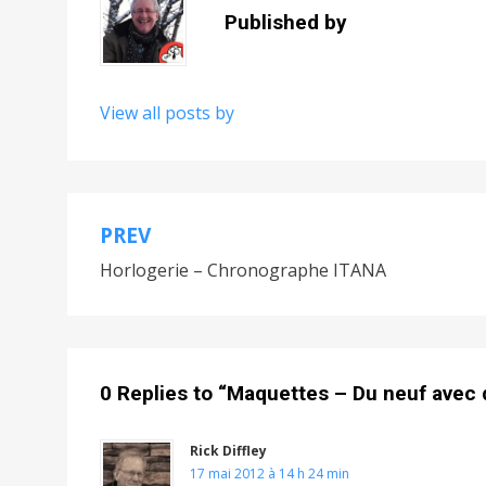
Published by
View all posts by
PREV
Navigation
Horlogerie – Chronographe ITANA
de
l’article
0 Replies to “Maquettes – Du neuf avec d
Rick Diffley
17 mai 2012 à 14 h 24 min