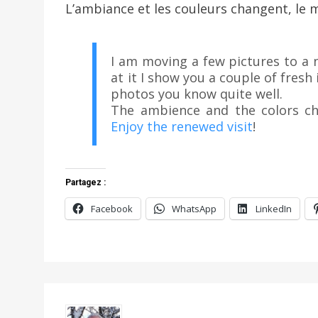
L’ambiance et les couleurs changent, le m
I am moving a few pictures to a 
at it I show you a couple of fres
photos you know quite well.
The ambience and the colors ch
Enjoy the renewed visit
!
Partagez :
Facebook
WhatsApp
LinkedIn