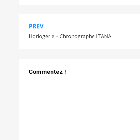
PREV
Navigation
Horlogerie – Chronographe ITANA
de
l’article
Commentez !