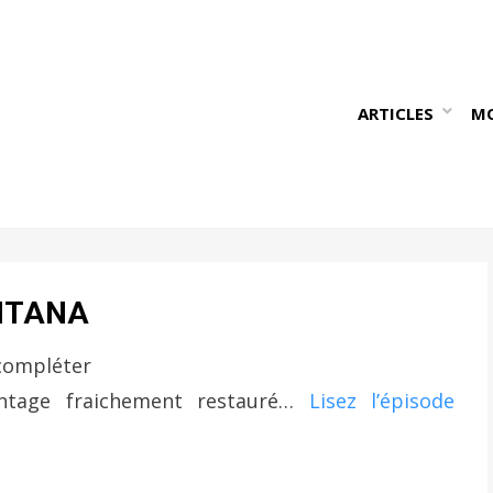
ARTICLES
M
 ITANA
ompléter
ntage fraichement restauré…
Lisez l’épisode