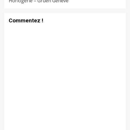
Horlogerie – Gruen Genève
Commentez !