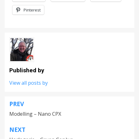
Pinterest
Published by
View all posts by
PREV
Navigation
Modelling – Nano CPX
de
l’article
NEXT