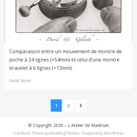
Comparaison entre un mouvement de montre de
poche à 24 lignes (=54mm) et celui d’une montre
bracelet à 6 lignes (=13mm).
Read More
Pagination
PAGE
PAGE
NEXT
1
2
des
PAGE
publications
© Copyright 2026 –
L'Atelier de Madman
Cambium Theme by
BestBlogThemes
⋅
Powered by
WordPress