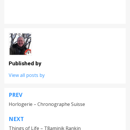
Published by
View all posts by
PREV
Navigation
Horlogerie – Chronographe Suisse
de
l’article
NEXT
Things of Life – T8aminik Rankin