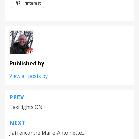
Pinterest
Published by
View all posts by
PREV
Navigation
Taxi lights ON !
de
l’article
NEXT
J’ai rencontré Marie-Antoinette…