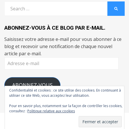
Search
SEARC
for:
ABONNEZ-VOUS À CE BLOG PAR E-MAIL.
Saisissez votre adresse e-mail pour vous abonner à ce
blog et recevoir une notification de chaque nouvel
article par e-mail.
Adresse
e-
mail
ABONNEZ-VOUS
Confidentialité et cookies : ce site utilise des cookies. En continuant à
utiliser ce site Web, vous acceptez leur utilisation.
Rejoignez les 111 autres abonnés
Pour en savoir plus, notamment sur la façon de contrôler les cookies,
consultez :
Politique relative aux cookies
© Copyright 2026 –
L'Atelier de Madman
Cambium Theme by
BestBlogThemes
⋅
Powered by
WordPress