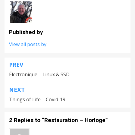
Published by
View all posts by
PREV
Navigation
Électronique – Linux & SSD
de
l’article
NEXT
Things of Life – Covid-19
2 Replies to “Restauration – Horloge”