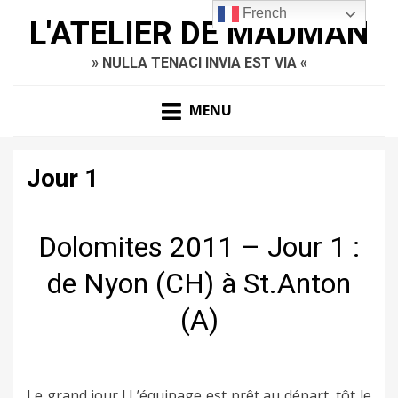
French
L'ATELIER DE MADMAN
» NULLA TENACI INVIA EST VIA «
MENU
Jour 1
Dolomites 2011 – Jour 1 :
de Nyon (CH) à St.Anton
(A)
Le grand jour ! L’équipage est prêt au départ, tôt le