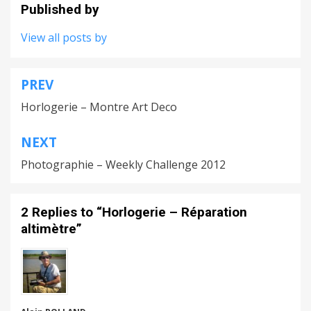
Published by
View all posts by
PREV
Navigation
Horlogerie – Montre Art Deco
de
l’article
NEXT
Photographie – Weekly Challenge 2012
2 Replies to “Horlogerie – Réparation
altimètre”