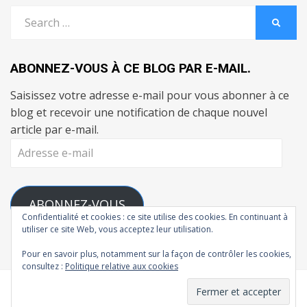
Search
SEARC
for:
ABONNEZ-VOUS À CE BLOG PAR E-MAIL.
Saisissez votre adresse e-mail pour vous abonner à ce
blog et recevoir une notification de chaque nouvel
article par e-mail.
Adresse
e-
mail
ABONNEZ-VOUS
Confidentialité et cookies : ce site utilise des cookies. En continuant à
utiliser ce site Web, vous acceptez leur utilisation.
Rejoignez les 111 autres abonnés
Pour en savoir plus, notamment sur la façon de contrôler les cookies,
consultez :
Politique relative aux cookies
© Copyright 2026 –
L'Atelier de Madman
Cambium Theme by
BestBlogThemes
⋅
Powered by
WordPress