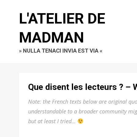
L'ATELIER DE
MADMAN
» NULLA TENACI INVIA EST VIA «
Que disent les lecteurs ? –
Note: the French texts below are original q
understandable to a broader community might
but at least I tried…