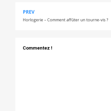
PREV
Navigation
Horlogerie – Comment affûter un tourne-vis ?
de
l’article
Commentez !