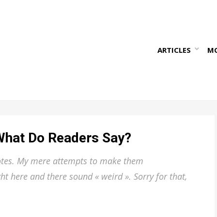
ARTICLES
M
 What Do Readers Say?
uotes. My mere attempts to make them
 here and there sound « weird ». Sorry for that,