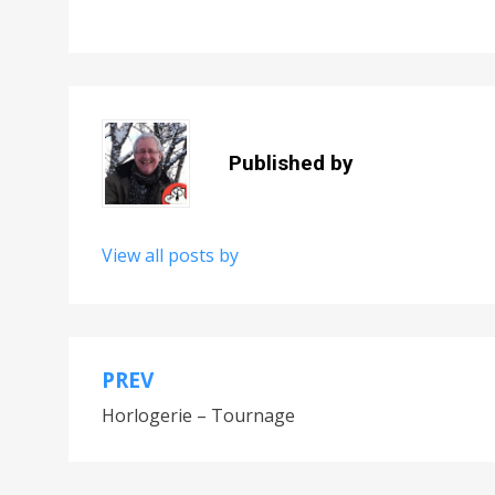
Published by
View all posts by
PREV
Navigation
Horlogerie – Tournage
de
l’article