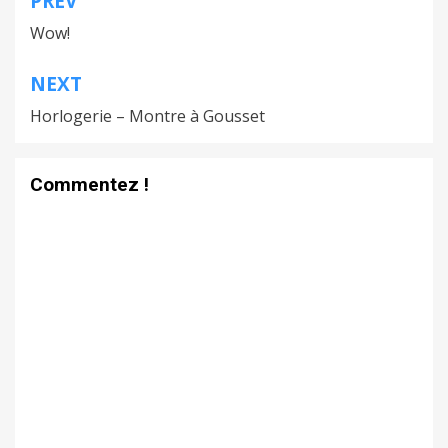
PREV
Navigation
Wow!
de
l’article
NEXT
Horlogerie – Montre à Gousset
Commentez !