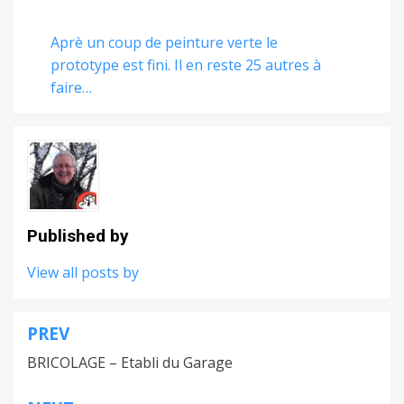
Aprè un coup de peinture verte le
prototype est fini. Il en reste 25 autres à
faire…
Published by
View all posts by
PREV
Navigation
BRICOLAGE – Etabli du Garage
de
l’article